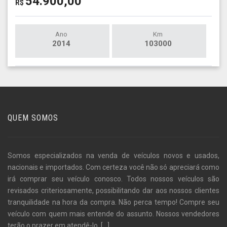
54.900,00
R$
Ano
Km
2014
103000
QUEM SOMOS
Somos especializados na venda de veículos novos e usados,
nacionais e importados. Com certeza você não só apreciará como
irá comprar seu veículo conosco. Todos nossos veículos são
revisados criteriosamente, possibilitando dar aos nossos clientes
tranquilidade na hora da compra. Não perca tempo! Compre seu
veículo com quem mais entende do assunto. Nossos vendedores
terão o prazer em atendê-lo.
[...]